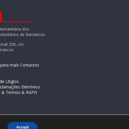
Humanitária dos
oluntários de Barrancos
onal 258, s/n
rrancos
i para mais Contactos
e Litigios
eclamações Eletrónico
de & Termos & RGPD
Accept