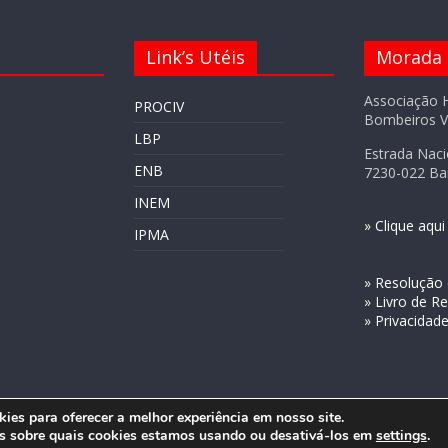
Link’s Utéis
Morada
Associação 
PROCIV
Bombeiros V
LBP
Estrada Naci
ENB
7230-022 Ba
INEM
»
Clique aqu
IPMA
»
Resolução d
»
Livro de R
»
Privacida
es para oferecer a melhor experiência em nosso site.
s sobre quais cookies estamos usando ou desativá-los em
settings
.